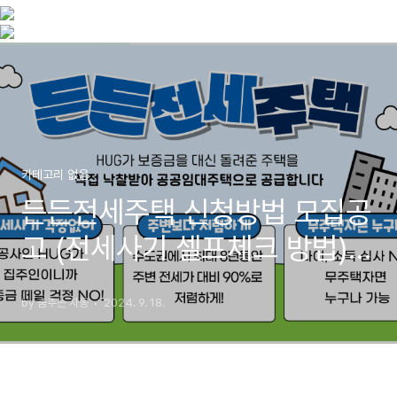
카테고리 없음
든든전세주택 신청방법 모집공
고 (전세사기 셀프체크 방법)
총정리
by 춤추는 자몽
2024. 9. 18.