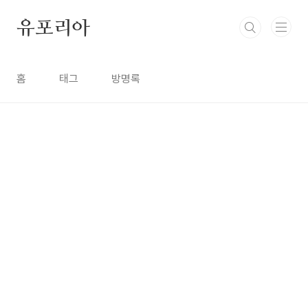
본문 바로가기
유포리아
홈
태그
방명록