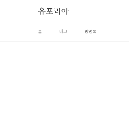
본문 바로가기
유포리아
홈
태그
방명록